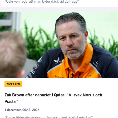
"Oskriven regel att man byter däck vid gulflagg"
MCLAREN
Zak Brown efter debaclet i Qatar: "Vi svek Norris och
Piastri"
1 december, 00:43, 2025
"Oscar förlorade många poäng på grund av vårt misstag"