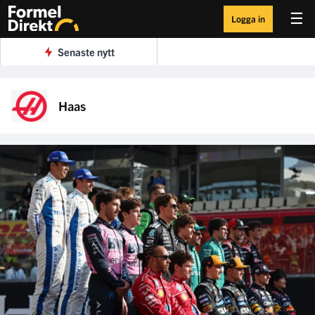
☰
Logga in
Senaste nytt
Haas