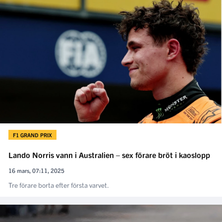
F1 GRAND PRIX
Lando Norris vann i Australien – sex förare bröt i kaoslopp
16 mars, 07:11, 2025
Tre förare borta efter första varvet.