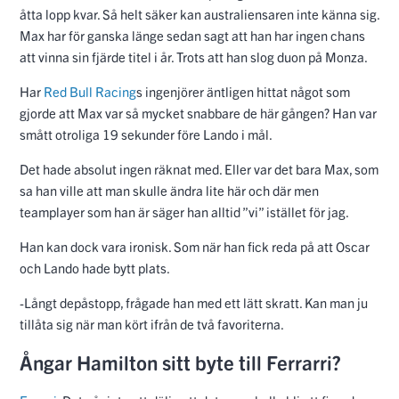
åtta lopp kvar. Så helt säker kan australiensaren inte känna sig.
Max har för ganska länge sedan sagt att han har ingen chans
att vinna sin fjärde titel i år. Trots att han slog duon på Monza.
Har
Red Bull Racing
s ingenjörer äntligen hittat något som
gjorde att Max var så mycket snabbare de här gången? Han var
smått otroliga 19 sekunder före Lando i mål.
Det hade absolut ingen räknat med. Eller var det bara Max, som
sa han ville att man skulle ändra lite här och där men
teamplayer som han är säger han alltid ”vi” istället för jag.
Han kan dock vara ironisk. Som när han fick reda på att Oscar
och Lando hade bytt plats.
-Långt depåstopp, frågade han med ett lätt skratt. Kan man ju
tillåta sig när man kört ifrån de två favoriterna.
Ångar Hamilton sitt byte till Ferrarri?