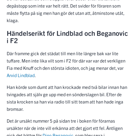
depåstopp som inte var helt rätt. Det svider för föraren som
måste flytta på sig men han gör det utan att, åtminstone utåt,
klaga.
Händelserikt för Lindblad och Beganovic
i F2
Där framme gick det städat till men lite längre bak var lite
tuffare. Men inte lika vilt som i F2 för där var var det verkligen
Fia med Knuff och den största idioten, och jag menar det, var
Arvid Lindblad
.
Han körde som dumt att han krockade med två bilar innan han
tvingades att själv ge upp med en sönderslagen bil. Efter de
sista krocken sa han via radio till sitt team att han hade inga
bromsar.
Det är ursäkt nummer 5 på sidan tre i boken för förarnas
ursäkter när de inte vill erkänna att det gjort ett fel. Äntligen
gick det bättre för
Dino Beganovic
, som blev sexa i