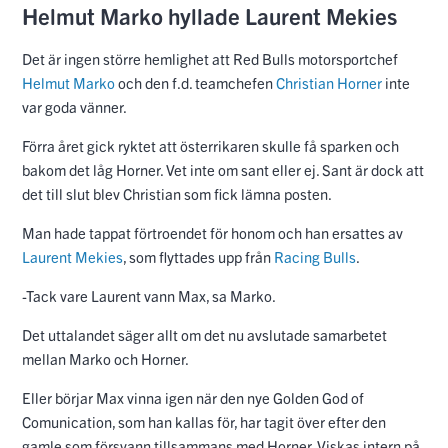
Helmut Marko hyllade Laurent Mekies
Det är ingen större hemlighet att Red Bulls motorsportchef
Helmut Marko
och den f.d. teamchefen
Christian Horner
inte
var goda vänner.
Förra året gick ryktet att österrikaren skulle få sparken och
bakom det låg Horner. Vet inte om sant eller ej. Sant är dock att
det till slut blev Christian som fick lämna posten.
Man hade tappat förtroendet för honom och han ersattes av
Laurent Mekies
, som flyttades upp från
Racing Bulls
.
-Tack vare Laurent vann Max, sa Marko.
Det uttalandet säger allt om det nu avslutade samarbetet
mellan Marko och Horner.
Eller börjar Max vinna igen när den nye Golden God of
Comunication, som han kallas för, har tagit över efter den
gamle som försvann tillsammans med Horner. Viskas intern på