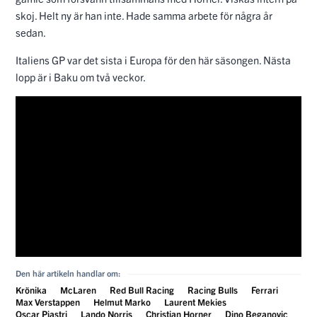
skoj. Helt ny är han inte. Hade samma arbete för några år
sedan.
Italiens GP var det sista i Europa för den här säsongen. Nästa
lopp är i Baku om två veckor.
Den här artikeln handlar om:
Krönika
McLaren
Red Bull Racing
Racing Bulls
Ferrari
Max Verstappen
Helmut Marko
Laurent Mekies
Oscar Piastri
Lando Norris
Christian Horner
Dino Beganovic