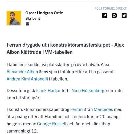
FÖLJ FORMELDIREKT:
Oscar Lindgren Ortiz
Skribent
Ferrari drygade ut i konstruktörsmästerskapet - Alex
Albon klättrade i VM-tabellen
I tabellen skedde två platsskiften på övre halvan. Alex
Alexander Albon
är ny sjua i totalen efter att ha passerat
Andrea Kimi Antonelli
i tabellen.
Dessutom gick
Isack Hadjar
förbi
Nico Hülkenberg
, som inte
kom till start igår.
I konstruktörsmästerskapet drog
Ferrari
ifrån
Mercedes
med
åtta poäng efter att Hamilton och Leclerc kört in 20 poäng i
helgen - medan
George Russell
och Antonelli fick ihop
sammanlagt 12.