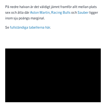
På nedre halvan är det väldigt jämnt framför allt mellan plats
sex och åtta där
Aston Martin
,
Racing Bulls
och
Sauber
ligger
inom sju poängs marginal.
Se
fullständiga tabellerna här
.