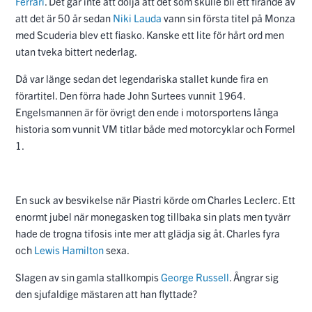
Ferrari
. Det går inte att dölja att det som skulle bli ett firande av
att det är 50 år sedan
Niki Lauda
vann sin första titel på Monza
med Scuderia blev ett fiasko. Kanske ett lite för hårt ord men
utan tveka bittert nederlag.
Då var länge sedan det legendariska stallet kunde fira en
förartitel. Den förra hade John Surtees vunnit 1964.
Engelsmannen är för övrigt den ende i motorsportens långa
historia som vunnit VM titlar både med motorcyklar och Formel
1.
En suck av besvikelse när Piastri körde om Charles Leclerc. Ett
enormt jubel när monegasken tog tillbaka sin plats men tyvärr
hade de trogna tifosis inte mer att glädja sig åt. Charles fyra
och
Lewis Hamilton
sexa.
Slagen av sin gamla stallkompis
George Russell
. Ångrar sig
den sjufaldige mästaren att han flyttade?