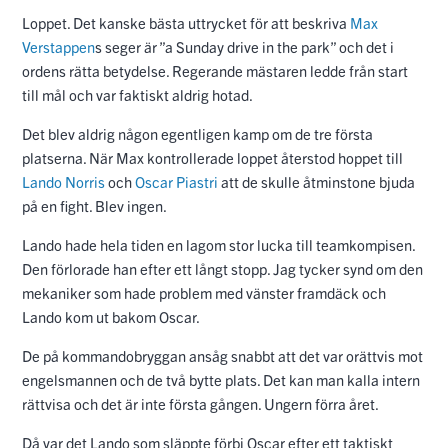
Loppet. Det kanske bästa uttrycket för att beskriva
Max
Verstappen
s seger är ”a Sunday drive in the park” och det i
ordens rätta betydelse. Regerande mästaren ledde från start
till mål och var faktiskt aldrig hotad.
Det blev aldrig någon egentligen kamp om de tre första
platserna. När Max kontrollerade loppet återstod hoppet till
Lando Norris
och
Oscar Piastri
att de skulle åtminstone bjuda
på en fight. Blev ingen.
Lando hade hela tiden en lagom stor lucka till teamkompisen.
Den förlorade han efter ett långt stopp. Jag tycker synd om den
mekaniker som hade problem med vänster framdäck och
Lando kom ut bakom Oscar.
De på kommandobryggan ansåg snabbt att det var orättvis mot
engelsmannen och de två bytte plats. Det kan man kalla intern
rättvisa och det är inte första gången. Ungern förra året.
Då var det Lando som släppte förbi Oscar efter ett taktiskt