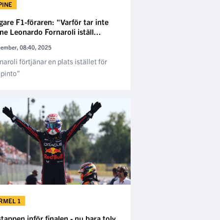
PINE
gare F1-föraren: "Varför tar inte
ne Leonardo Fornaroli iställ...
cember, 08:40, 2025
naroli förtjänar en plats istället för
pinto"
RMEL 1
tappen inför finalen - nu bara tolv