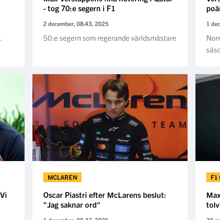
- tog 70:e segern i F1
poä
2 december, 08:43, 2025
1 de
.
50:e segern som regerande världsmästare
Norr
säso
MCLAREN
F1
"Vi
Oscar Piastri efter McLarens beslut:
Max
"Jag saknar ord"
tol
1 december, 00:42, 2025
30 n