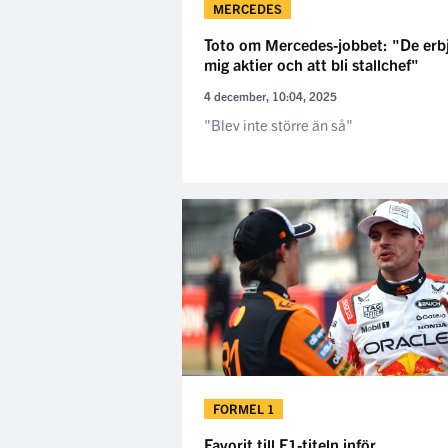
MERCEDES
Toto om Mercedes-jobbet: "De erb
mig aktier och att bli stallchef"
4 december, 10:04, 2025
"Blev inte större än så"
FORMEL 1
Favorit till F1-titeln inför