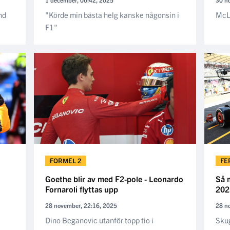
nd
"Körde min bästa helg kanske någonsin i
McL
F1"
FORMEL 2
FE
Goethe blir av med F2-pole - Leonardo
Så 
Fornaroli flyttas upp
2025
28 november, 22:16, 2025
28 n
Dino Beganovic utanför topp tio i
Skug