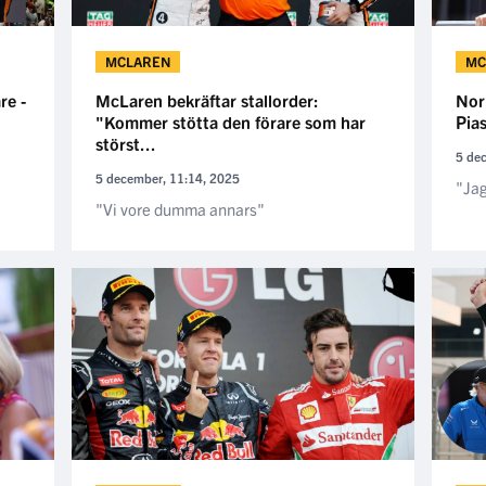
MCLAREN
MC
re -
McLaren bekräftar stallorder:
Nor
"Kommer stötta den förare som har
Pias
störst...
5 de
5 december, 11:14, 2025
"Jag
"Vi vore dumma annars"