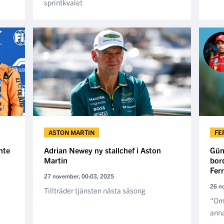
sprintkvalet
ASTON MARTIN
FE
nte
Adrian Newey ny stallchef i Aston
Gün
Martin
bor
Ferr
27 november, 00:03, 2025
26 n
Tillträder tjänsten nästa säsong
“Om 
anna