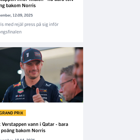
ng bakom Norris
cember, 12:09, 2025
is med rejäl press på sig inför
ngsfinalen
 GRAND PRIX
 Verstappen vann i Qatar - bara
v poäng bakom Norris
ovember, 18:54, 2025