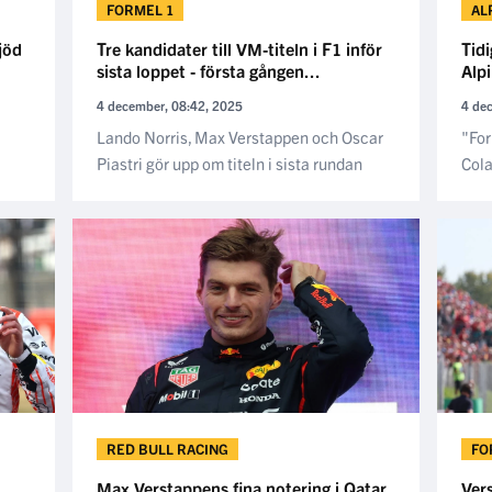
FORMEL 1
AL
jöd
Tre kandidater till VM-titeln i F1 inför
Tidi
sista loppet - första gången...
Alpi
4 december, 08:42, 2025
4 de
Lando Norris, Max Verstappen och Oscar
"For
Piastri gör upp om titeln i sista rundan
Cola
RED BULL RACING
FO
Max Verstappens fina notering i Qatar
Vers