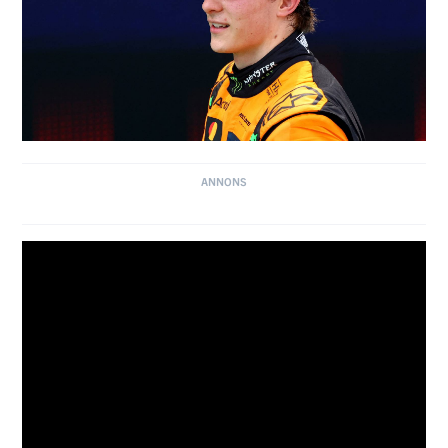
Den här artikeln handlar om:
Veckans F1-fråga
Formel 1
Isack Hadjar
Fernando Alonso
Nico Hülkenberg
Charles Leclerc
George Russell
Oscar Piastri
Max Verstappen
Lando Norris
Alexander Albon
Gabriel Bortoleto
Senaste Nytt