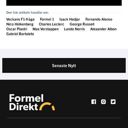
Länkar
Annonsera hos oss
Allt inom Formel 1
Kontakta oss
Guest Room
EN DEL AV