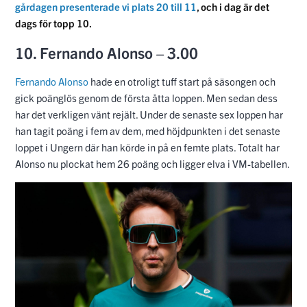
gårdagen presenterade vi plats 20 till 11
, och i dag är det
dags för topp 10.
10. Fernando Alonso – 3.00
Fernando Alonso
hade en otroligt tuff start på säsongen och
gick poänglös genom de första åtta loppen. Men sedan dess
har det verkligen vänt rejält. Under de senaste sex loppen har
han tagit poäng i fem av dem, med höjdpunkten i det senaste
loppet i Ungern där han körde in på en femte plats. Totalt har
Alonso nu plockat hem 26 poäng och ligger elva i VM-tabellen.