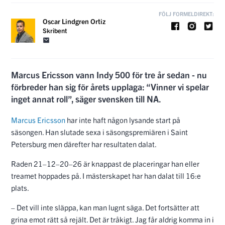
FÖLJ FORMELDIREKT:
Oscar Lindgren Ortiz
Skribent
Marcus Ericsson vann Indy 500 för tre år sedan - nu
förbreder han sig för årets upplaga: “Vinner vi spelar
inget annat roll”, säger svensken till NA.
Marcus Ericsson
har inte haft någon lysande start på
säsongen. Han slutade sexa i säsongspremiären i Saint
Petersburg men därefter har resultaten dalat.
Raden 21–12–20–26 är knappast de placeringar han eller
treamet hoppades på. I mästerskapet har han dalat till 16:e
plats.
– Det vill inte släppa, kan man lugnt säga. Det fortsätter att
grina emot rätt så rejält. Det är tråkigt. Jag får aldrig komma in i