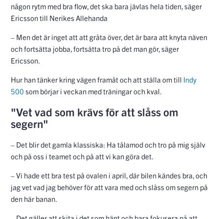
någon rytm med bra flow, det ska bara jävlas hela tiden, säger
Ericsson till Nerikes Allehanda
– Men det är inget att att gråta över, det är bara att knyta näven
och fortsätta jobba, fortsätta tro på det man gör, säger
Ericsson.
Hur han tänker kring vägen framåt och att ställa om till
Indy
500
som börjar i veckan med träningar och kval.
"Vet vad som krävs för att slåss om
segern"
– Det blir det gamla klassiska: Ha tålamod och tro på mig själv
och på oss i teamet och på att vi kan göra det.
– Vi hade ett bra test på ovalen i april, där bilen kändes bra, och
jag vet vad jag behöver för att vara med och slåss om segern på
den här banan.
– Det gäller att skita i det som hänt och bara fokusera på att