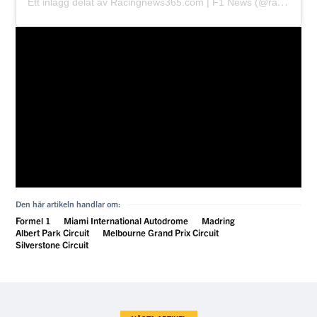
Ett inlägg delat av Racingnews365.com | F1 News (@racingnews365com)
Den här artikeln handlar om:
Formel 1
Miami International Autodrome
Madring
Albert Park Circuit
Melbourne Grand Prix Circuit
Silverstone Circuit