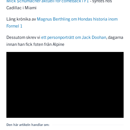
Mick Schumacher aktuell för comeback i F1
- syntes hos
Cadillac i Miami
Lång krönika av
Magnus Berthling om Hondas historia inom
Formel 1
Dessutom skrev vi
ett personporträtt om Jack Doohan
, dagarna
innan han fick foten från Alpine
Den här artikeln handlar om: