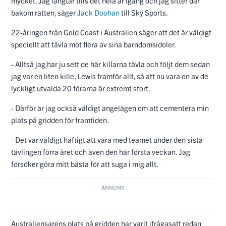
mycket. Jag längtar tills det hela är igång och jag sitter där
bakom ratten, säger
Jack Doohan
till Sky Sports.
22-åringen från Gold Coast i Australien säger att det är väldigt
speciellt att tävla mot flera av sina barndomsidoler.
- Alltså jag har ju sett de här killarna tävla och följt dem sedan
jag var en liten kille, Lewis framför allt, så att nu vara en av de
lyckligt utvalda 20 förarna är extremt stort.
- Därför är jag också väldigt angelägen om att cementera min
plats på gridden för framtiden.
- Det var väldigt häftigt att vara med teamet under den sista
tävlingen förra året och även den här första veckan. Jag
försöker göra mitt bästa för att suga i mig allt.
Australiensarens plats på gridden har varit ifrågasatt redan