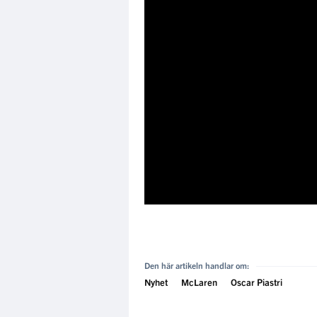
Den här artikeln handlar om:
Nyhet
McLaren
Oscar Piastri