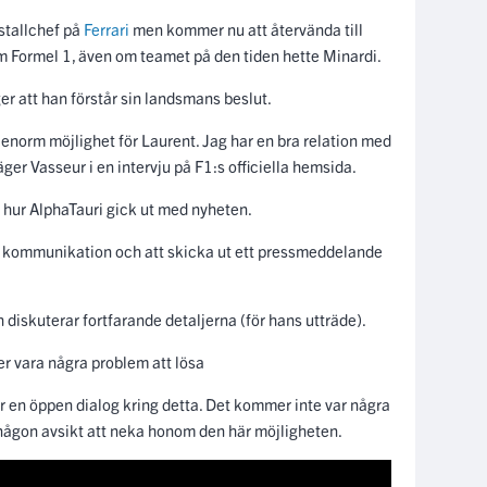
stallchef på
Ferrari
men kommer nu att återvända till
om Formel 1, även om teamet på den tiden hette Minardi.
er att han förstår sin landsmans beslut.
n enorm möjlighet för Laurent. Jag har en bra relation med
er Vasseur i en intervju på F1:s officiella hemsida.
 hur AlphaTauri gick ut med nyheten.
sin kommunikation och att skicka ut ett pressmeddelande
h diskuterar fortfarande detaljerna (för hans utträde).
r vara några problem att lösa
har en öppen dialog kring detta. Det kommer inte var några
 någon avsikt att neka honom den här möjligheten.