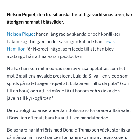
Nelson Piquet, den brasilianska trefaldiga världsmästaren, har
återigen hamnat i blåsväder.
Nelson Piquet
har en lång rad av skandaler och konflikter
bakom sig. Tidigare under säsongen kallade han
Lewis
Hamilton
för N-ordet, något som ledde till att han blev
avstängd från att närvara i paddocken.
Nu har han kommit med vad som av vissa uppfattas som hot
mot Brasiliens nyvalde president Lula da Silva. I en video som
sprids på nätet säger Piquet att Lula är en "filho da puta" (son
till en hora) och att "vi måste få ut honom och skicka den
jäveln till kyrkogården".
Den otroligt polariserande Jair Bolsonaro förlorade alltså valet
i Brasilien efter att bara ha suttit i en mandatperiod.
Bolsonaro har jämförts med Donald Trump och väckt stor ilska
på många håll i västvärlden för hans skövling av regnskogen,