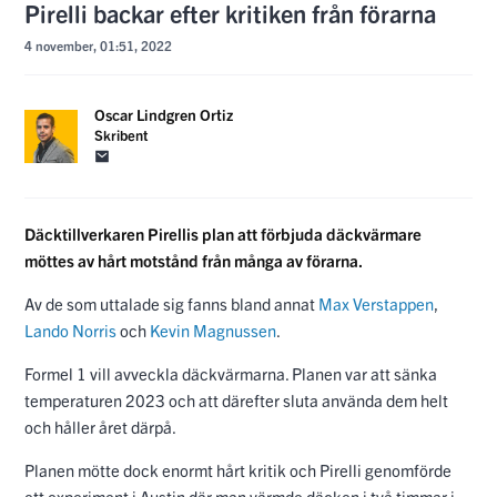
Pirelli backar efter kritiken från förarna
4 november, 01:51, 2022
Oscar Lindgren Ortiz
Skribent
Däcktillverkaren Pirellis plan att förbjuda däckvärmare
möttes av hårt motstånd från många av förarna.
Av de som uttalade sig fanns bland annat
Max Verstappen
,
Lando Norris
och
Kevin Magnussen
.
Formel 1 vill avveckla däckvärmarna. Planen var att sänka
temperaturen 2023 och att därefter sluta använda dem helt
och håller året därpå.
Planen mötte dock enormt hårt kritik och Pirelli genomförde
ett experiment i Austin där man värmde däcken i två timmar i