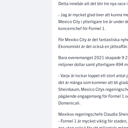
Detta innebär att det blir tre nya rac
- Jag är mycket glad över att kunna me
Mexico City i ytterligare tre år under
koncernchef för Formel 1.
För Mexiko City är det fantastiska ny
Ekonomiskt är det också en jätteaffär
Bara evenemanget 2021 skapade 9 23
miljoner dollar samt ytterligare 494 m
- Varje år lockar loppet ett stort antal
det är många som kommer att bli glada
Sheinbaum, Mexico Citys regeringsche
pågående engagemang för Formel 1 oc
Domenicali.
Mexikos regeringschefe Claudia She
- Formel 1 är mycket viktig för staden
ger, utan också för att miljontals männ