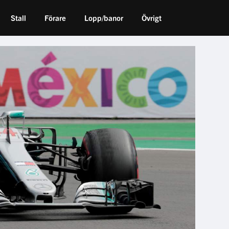
Stall
Förare
Lopp/banor
Övrigt