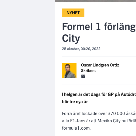
NYHET
Formel 1 förlän
City
28 oktober, 00:26, 2022
Oscar Lindgren Ortiz
Skribent
I helgen är det dags för GP på Autódr
blir tre nya år.
Förra året lockade över 370 000 åskåda
alla F1-fans är att Mexiko City nu för
formula1.com.