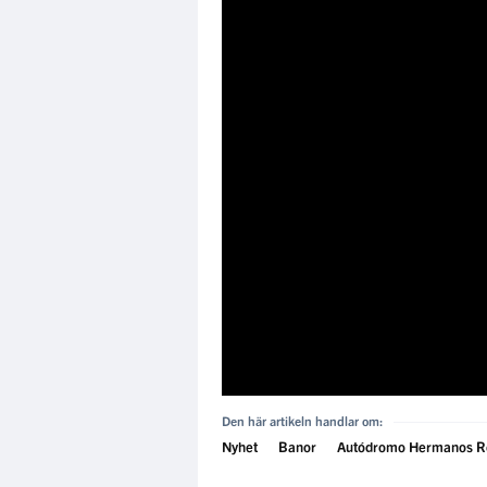
Den här artikeln handlar om:
Nyhet
Banor
Autódromo Hermanos R