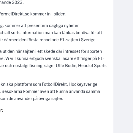
isnande 2023.
FormelDirekt.se kommer in i bilden.
ag, kommer att presentera dagliga nyheter,
och all sorts information man kan tänkas behöva för att
ir därmed den första renodlade F1-sajten i Sverige.
 ut den här sajten i ett skede där intresset för sporten
e. Vi vill kunna erbjuda svenska läsare ett finger på F1-
ar och nostalgiläsning, säger Uffe Bodin, Head of Sports
kniska plattform som FotbollDirekt, Hockeysverige,
. Besökarna kommer även att kunna använda samma
som de använder på övriga sajter.
r: