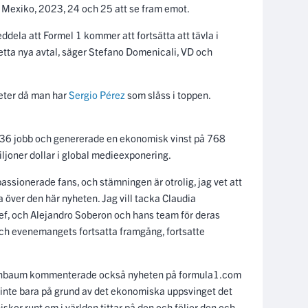
e i Mexiko, 2023, 24 och 25 att se fram emot.
ddela att Formel 1 kommer att fortsätta att tävla i
 detta nya avtal, säger Stefano Domenicali, VD och
heter då man har
Sergio Pérez
som slåss i toppen.
.
6 jobb och genererade en ekonomisk vinst på 768
iljoner dollar i global medieexponering.
 passionerade fans, och stämningen är otrolig, jag vet att
 över den här nyheten. Jag vill tacka Claudia
f, och Alejandro Soberon och hans team för deras
h evenemangets fortsatta framgång, fortsatte
inbaum kommenterade också nyheten på formula1.com
, inte bara på grund av det ekonomiska uppsvinget det
iskor runt om i världen tittar på den och följer den och