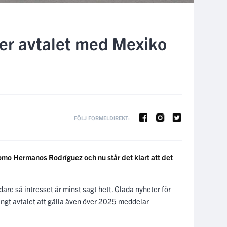
ger avtalet med Mexiko
FÖLJ FORMELDIREKT:
omo Hermanos Rodríguez och nu står det klart att det
re så intresset är minst sagt hett. Glada nyheter för
längt avtalet att gälla även över 2025 meddelar