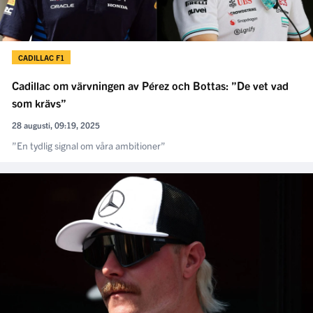
CADILLAC F1
Cadillac om värvningen av Pérez och Bottas: ”De vet vad
som krävs”
28 augusti, 09:19, 2025
”En tydlig signal om våra ambitioner”