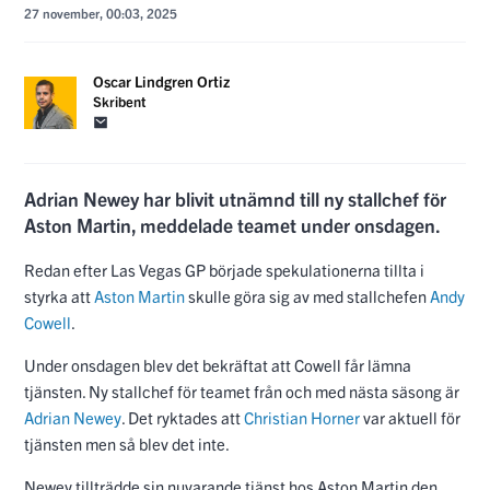
27 november, 00:03, 2025
Oscar Lindgren Ortiz
Skribent
Adrian Newey har blivit utnämnd till ny stallchef för
Aston Martin, meddelade teamet under onsdagen.
Redan efter Las Vegas GP började spekulationerna tillta i
styrka att
Aston Martin
skulle göra sig av med stallchefen
Andy
Cowell
.
Under onsdagen blev det bekräftat att Cowell får lämna
tjänsten. Ny stallchef för teamet från och med nästa säsong är
Adrian Newey
. Det ryktades att
Christian Horner
var aktuell för
tjänsten men så blev det inte.
Newey tillträdde sin nuvarande tjänst hos Aston Martin den