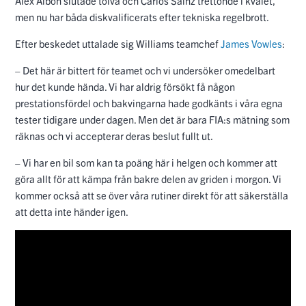
Alex Albon slutade tolva och Carlos Sainz trettonde i kvalet,
men nu har båda diskvalificerats efter tekniska regelbrott.
Efter beskedet uttalade sig Williams teamchef
James Vowles
:
– Det här är bittert för teamet och vi undersöker omedelbart
hur det kunde hända. Vi har aldrig försökt få någon
prestationsfördel och bakvingarna hade godkänts i våra egna
tester tidigare under dagen. Men det är bara FIA:s mätning som
räknas och vi accepterar deras beslut fullt ut.
– Vi har en bil som kan ta poäng här i helgen och kommer att
göra allt för att kämpa från bakre delen av griden i morgon. Vi
kommer också att se över våra rutiner direkt för att säkerställa
att detta inte händer igen.