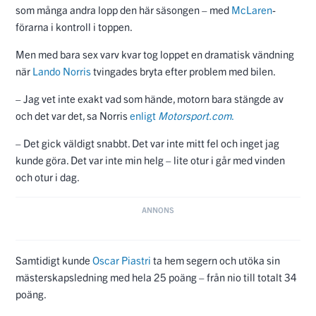
Samtidigt kunde
Oscar Piastri
ta hem segern och utöka sin
mästerskapsledning med hela 25 poäng – från nio till totalt 34
poäng.
– Det är tufft. Klart det är frustrerande, och det gör ont ur ett
mästerskapsperspektiv. Det är många poäng att tappa så
snabbt och så enkelt. Det är inget jag kan kontrollera, så jag får
bara gå vidare.
Norris: ”Försöka vinna varje lopp”
Norris menar nu att det enda han kan göra är att försöka vinna
varje återstående lopp.
– Det enda jag kan göra nu är att försöka vinna varje lopp. Det
kommer bli svårt, men jag ska ge allt jag har, sa han.
– Jag tycker faktiskt att helgen var bra. Jag förlorade inte
mycket i kvalet och kände att jag hade koll på det mesta.