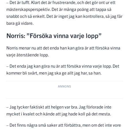
– Det finns några små saker att förbättra, men om det inte vore
för en liten vindpust hade jag stått på pole och då hade racet
sett annorlunda ut. Farten fanns där i dag.
Formel 1 är tillbaka redan nästa helg på Monza.
Den här artikeln handlar om:
McLaren
Formel 1
Lando Norris
Oscar Piastri