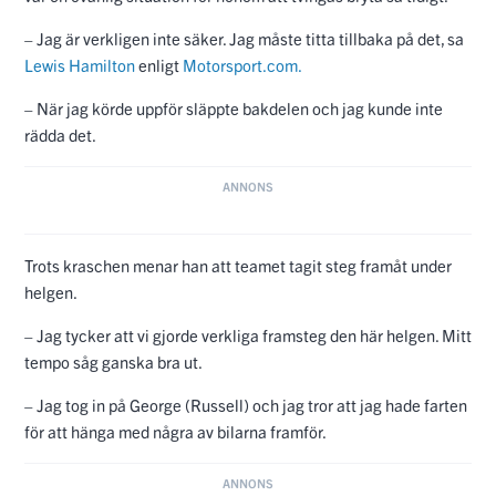
– Jag är verkligen inte säker. Jag måste titta tillbaka på det, sa
Lewis Hamilton
enligt
Motorsport.com.
– När jag körde uppför släppte bakdelen och jag kunde inte
rädda det.
Trots kraschen menar han att teamet tagit steg framåt under
helgen.
– Jag tycker att vi gjorde verkliga framsteg den här helgen. Mitt
tempo såg ganska bra ut.
– Jag tog in på George (Russell) och jag tror att jag hade farten
för att hänga med några av bilarna framför.
– Det är väldigt ovanligt att inte slutföra ett lopp och att åka ut
så tidigt. Det är definitivt inte bra, men det är som det är.
Formel 1 är tillbaka redan nästa helg på Monza. Lewis
Hamilton har straffats för en incident under Nederländernas