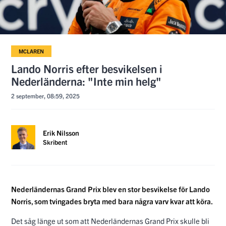
Erik Nilsson
Skribent
Nederländernas Grand Prix blev en stor besvikelse för Lando
Norris, som tvingades bryta med bara några varv kvar att köra.
Det såg länge ut som att Nederländernas Grand Prix skulle bli
som många andra lopp den här säsongen – med
McLaren
-
förarna i kontroll i toppen.
Men med bara sex varv kvar tog loppet en dramatisk vändning
när
Lando Norris
tvingades bryta efter problem med bilen.
– Jag vet inte exakt vad som hände, motorn bara stängde av
och det var det, sa Norris
enligt
Motorsport.com
.
– Det gick väldigt snabbt. Det var inte mitt fel och inget jag
kunde göra. Det var inte min helg – lite otur i går med vinden
och otur i dag.