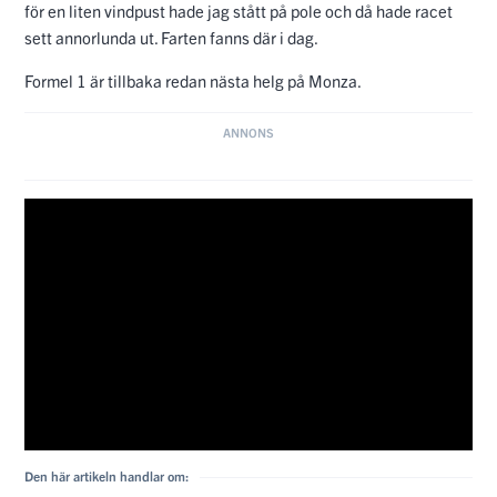
Senaste Nytt
Länkar
Annonsera hos oss
Allt inom Formel 1