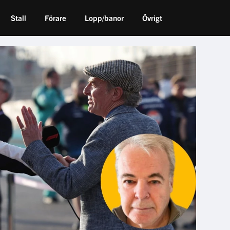
Stall
Förare
Lopp/banor
Övrigt