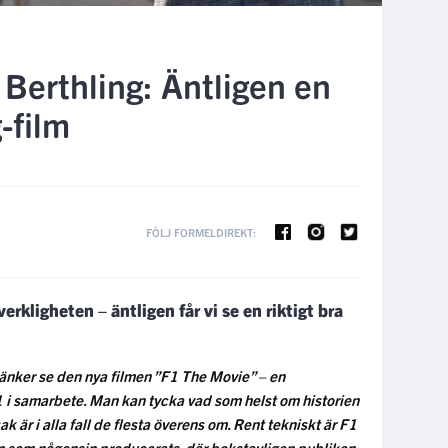
Berthling: Äntligen en
g-film
FÖLJ FORMELDIREKT:
verkligheten – äntligen får vi se en riktigt bra
 tänker se den nya filmen ”F1 The Movie” – en
i samarbete. Man kan tycka vad som helst om historien
k är i alla fall de flesta överens om. Rent tekniskt är F1
n som någonsin producerats, där bokstavligen publiken