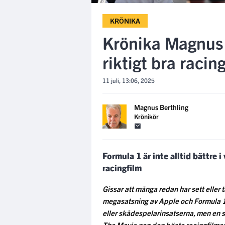
KRÖNIKA
Krönika Magnus 
riktigt bra racin
11 juli, 13:06, 2025
Magnus Berthling
Krönikör
Formula 1 är inte alltid bättre i 
racingfilm
Gissar att många redan har sett eller
megasatsning av Apple och Formula 1 
eller skådespelarinsatserna, men en sa
The Movie nog den bästa racingfilme