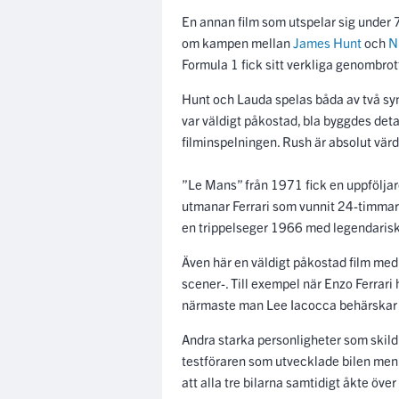
En annan film som utspelar sig under 
om kampen mellan
James Hunt
och
N
Formula 1 fick sitt verkliga genombro
Hunt och Lauda spelas båda av två sy
var väldigt påkostad, bla byggdes detal
filminspelningen. Rush är absolut värd 
”Le Mans” från 1971 fick en uppföljar
utmanar Ferrari som vunnit 24-timmars
en trippelseger 1966 med legendaris
Även här en väldigt påkostad film med
scener-. Till exempel när Enzo Ferrari
närmaste man Lee Iacocca behärskar
Andra starka personligheter som skildr
testföraren som utvecklade bilen men 
att alla tre bilarna samtidigt åkte över