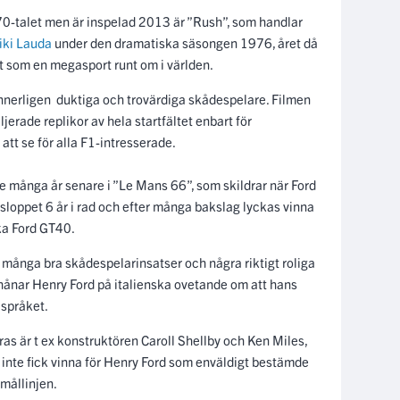
70-talet men är inspelad 2013 är ”Rush”, som handlar
iki Lauda
under den dramatiska säsongen 1976, året då
tt som en megasport runt om i världen.
nnerligen duktiga och trovärdiga skådespelare. Filmen
jerade replikor av hela startfältet enbart för
att se för alla F1-intresserade.
e många år senare i ”Le Mans 66”, som skildrar när Ford
loppet 6 år i rad och efter många bakslag lyckas vinna
ka Ford GT40.
 många bra skådespelarinsatser och några riktigt roliga
 hånar Henry Ford på italienska ovetande om att hans
 språket.
as är t ex konstruktören Caroll Shellby och Ken Miles,
inte fick vinna för Henry Ford som enväldigt bestämde
 mållinjen.