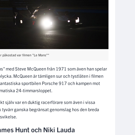
r påkostad var filmen ”Le Mans””
ns” med Steve McQueen från 1971 som även han spelar
lycka. McQueen är tämligen sur och tystlåten i filmen
fantastiska sportbilen Porsche 917 och kampen mot
amatiska 24-timmarsloppet.
 själv var en duktig racerförare som även i vissa
ock tyvärr ganska begränsat genomslag hos den breda
svikelse.
ames Hunt och Niki Lauda