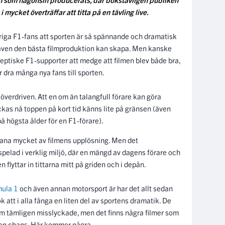
 mycket överträffar att titta på en tävling live.
åriga F1-fans att sporten är så spännande och dramatisk
ad även den bästa filmproduktion kan skapa. Men kanske
ptiske F1-supporter att medge att filmen blev både bra,
dra många nya fans till sporten.
 överdriven. Att en om än talangfull förare kan göra
kas nå toppen på kort tid känns lite på gränsen (även
å högsta ålder för en F1-förare).
 ana mycket av filmens upplösning. Men det
spelad i verklig miljö, där en mängd av dagens förare och
flyttar in tittarna mitt på griden och i depån.
mula 1
och även annan motorsport är har det allt sedan
k att i alla fånga en liten del av sportens dramatik. De
som tämligen misslyckade, men det finns några filmer som
 en chans. Här kommer några.