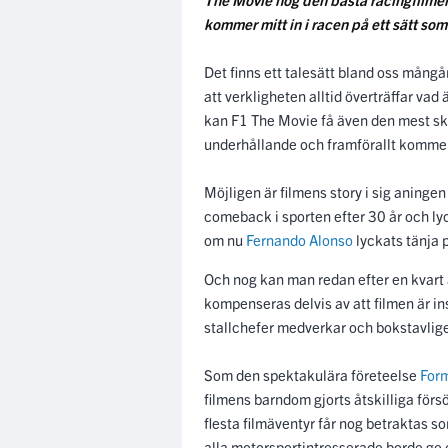
kommer mitt in i racen på ett sätt som i
Det finns ett talesätt bland oss mång
att verkligheten alltid överträffar v
kan F1 The Movie få även den mest ske
underhållande och framförallt kommer 
Möjligen är filmens story i sig aningen
comeback i sporten efter 30 år och lyc
om nu
Fernando Alonso
lyckats tänja p
Och nog kan man redan efter en kvart
kompenseras delvis av att filmen är in
stallchefer medverkar och bokstavligen 
Som den spektakulära företeelse
For
filmens barndom gjorts åtskilliga försö
flesta filmäventyr får nog betraktas 
alla motorsportintresserade borde ge