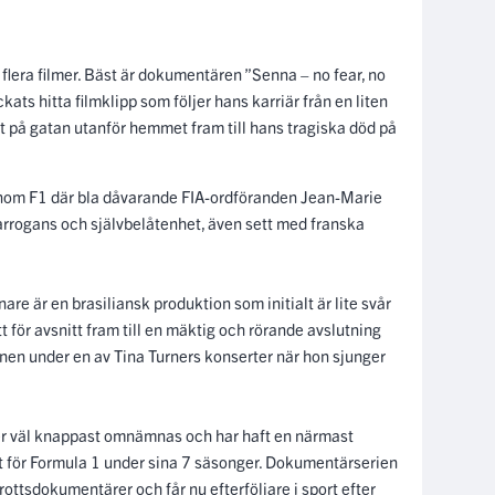
i flera filmer. Bäst är dokumentären ”Senna – no fear, no
kats hitta filmklipp som följer hans karriär från en liten
 på gatan utanför hemmet fram till hans tragiska död på
inom F1 där bla dåvarande FIA-ordföranden Jean-Marie
 arrogans och självbelåtenhet, även sett med franska
are är en brasiliansk produktion som initialt är lite svår
 för avsnitt fram till en mäktig och rörande avslutning
nen under en av Tina Turners konserter när hon sjunger
er väl knappast omnämnas och har haft en närmast
set för Formula 1 under sina 7 säsonger. Dokumentärserien
rottsdokumentärer och får nu efterföljare i sport efter