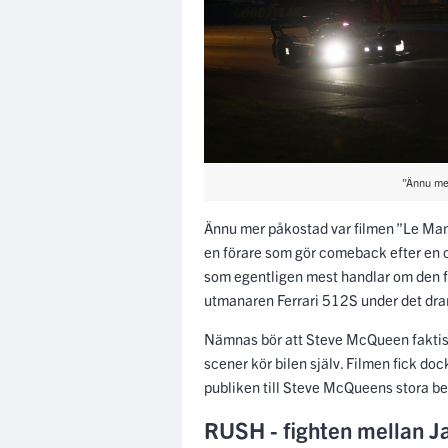
”Ännu me
Ännu mer påkostad var filmen ”Le Ma
en förare som gör comeback efter en o
som egentligen mest handlar om den 
utmanaren Ferrari 512S under det dr
Nämnas bör att Steve McQueen faktiskt
scener kör bilen själv. Filmen fick d
publiken till Steve McQueens stora be
RUSH - fighten mellan J