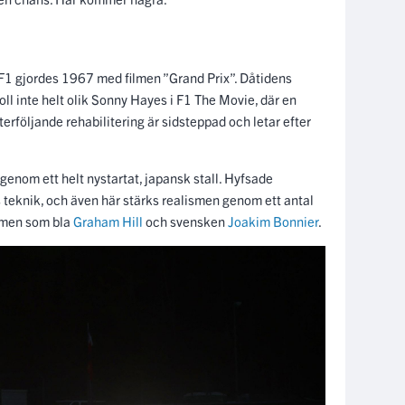
a F1 gjordes 1967 med filmen ”Grand Prix”. Dåtidens
ll inte helt olik Sonny Hayes i F1 The Movie, där en
erföljande rehabilitering är sidsteppad och letar efter
nom ett helt nystartat, japansk stall. Hyfsade
teknik, och även här stärks realismen genom ett antal
ilmen som bla
Graham Hill
och svensken
Joakim Bonnier
.