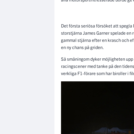
Det första seriösa försöket att spegl
storstjärna James Garner spelade en ro
gammal stjärna efter en krasch och eft
en ny chans på griden.
Så småningom dyker möjligheten upp ge
racingscener med tanke på den tidens 
verkliga F1-förare som har biroller i f