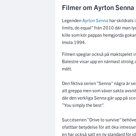
Filmer om Ayrton Senna
Legenden
Ayrton Senna
har skildrats 
limits, do equal” från 2010 där man lyc
kille som kör pappas hemgjorda gokart
Imola 1994.
Filmen speglar också på maktspelet 
Balestre visar upp en närmast otrolig
mått.
Den fiktiva serien ”Senna” några år sen
att greppa men som växer sakta avsnitt
där den verkliga Senna går upp på sce
”You simply the best”.
Succéserien ”Drive to survive” behöv
ofattbar betydelse för att öka intres
en har också satt en ny standard för id