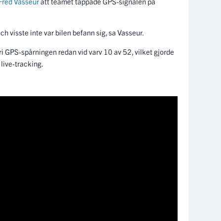
Fred Vasseur
att teamet tappade GPS-signalen på
ch visste inte var bilen befann sig, sa Vasseur.
i GPS-spårningen redan vid varv 10 av 52, vilket gjorde
 live-tracking.