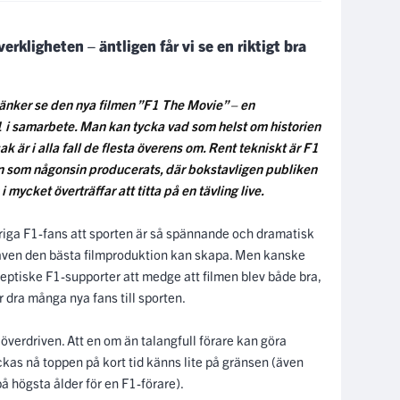
verkligheten – äntligen får vi se en riktigt bra
 tänker se den nya filmen ”F1 The Movie” – en
i samarbete. Man kan tycka vad som helst om historien
k är i alla fall de flesta överens om. Rent tekniskt är F1
n som någonsin producerats, där bokstavligen publiken
 mycket överträffar att titta på en tävling live.
åriga F1-fans att sporten är så spännande och dramatisk
ad även den bästa filmproduktion kan skapa. Men kanske
ptiske F1-supporter att medge att filmen blev både bra,
dra många nya fans till sporten.
 överdriven. Att en om än talangfull förare kan göra
kas nå toppen på kort tid känns lite på gränsen (även
å högsta ålder för en F1-förare).