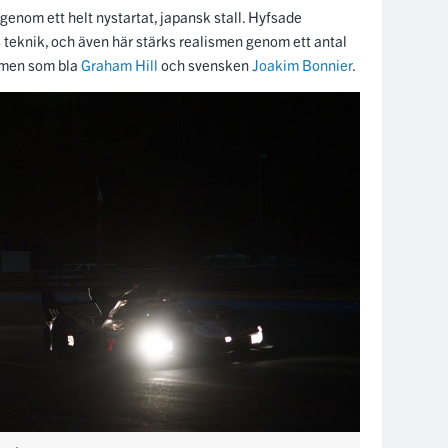
r påkostad var filmen ”Le Mans””
ns” med Steve McQueen från 1971 som även han spelar
lycka. McQueen är tämligen sur och tystlåten i filmen
fantastiska sportbilen Porsche 917 och kampen mot