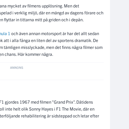
 ana mycket av filmens upplösning. Men det
spelad i verklig miljö, där en mängd av dagens förare och
flyttar in tittarna mitt på griden och i depån.
mula 1
och även annan motorsport är har det allt sedan
k att i alla fånga en liten del av sportens dramatik. De
som tämligen misslyckade, men det finns några filmer som
 en chans. Här kommer några.
a F1 gjordes 1967 med filmen ”Grand Prix”. Dåtidens
ll inte helt olik Sonny Hayes i F1 The Movie, där en
erföljande rehabilitering är sidsteppad och letar efter
nom ett helt nystartat, japansk stall. Hyfsade
teknik, och även här stärks realismen genom ett antal
ilmen som bla
Graham Hill
och svensken
Joakim Bonnier
.