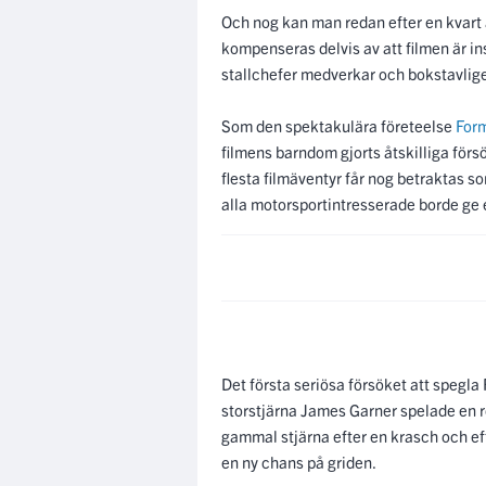
Och nog kan man redan efter en kvart
kompenseras delvis av att filmen är in
stallchefer medverkar och bokstavligen 
Som den spektakulära företeelse
For
filmens barndom gjorts åtskilliga försö
flesta filmäventyr får nog betraktas 
alla motorsportintresserade borde ge
Det första seriösa försöket att spegl
storstjärna James Garner spelade en ro
gammal stjärna efter en krasch och eft
en ny chans på griden.
Så småningom dyker möjligheten upp ge
racingscener med tanke på den tidens 
verkliga F1-förare som har biroller i f