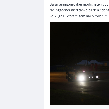
”Ännu me
Ännu mer påkostad var filmen ”Le Ma
en förare som gör comeback efter en o
som egentligen mest handlar om den 