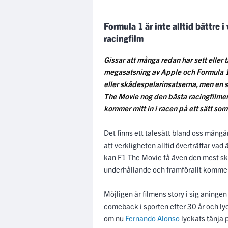
Formula 1 är inte alltid bättre i 
racingfilm
Gissar att många redan har sett eller
megasatsning av Apple och Formula 1 
eller skådespelarinsatserna, men en sa
The Movie nog den bästa racingfilme
kommer mitt in i racen på ett sätt som i
Det finns ett talesätt bland oss mång
att verkligheten alltid överträffar v
kan F1 The Movie få även den mest ske
underhållande och framförallt kommer 
Möjligen är filmens story i sig aningen
comeback i sporten efter 30 år och lyc
om nu
Fernando Alonso
lyckats tänja p