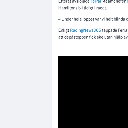
Efteråt avslöjade
Ferrari
-teamchefen
Hamiltons bil tidigt i racet.
– Under hela loppet var vi helt blinda o
Enligt
RacingNews365
tappade Ferrar
att depåstoppen fick ske utan hjälp av