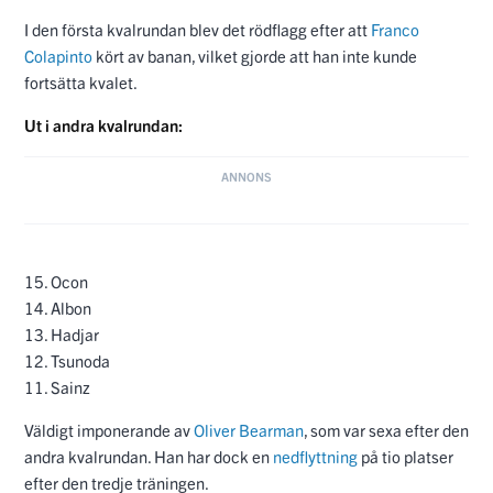
I den första kvalrundan blev det rödflagg efter att
Franco
Colapinto
kört av banan, vilket gjorde att han inte kunde
fortsätta kvalet.
Ut i andra kvalrundan:
15. Ocon
14. Albon
13. Hadjar
12. Tsunoda
11. Sainz
Väldigt imponerande av
Oliver Bearman
, som var sexa efter den
andra kvalrundan. Han har dock en
nedflyttning
på tio platser
efter den tredje träningen.
Resultat i den tredje kvalrundan:
10. Gasly