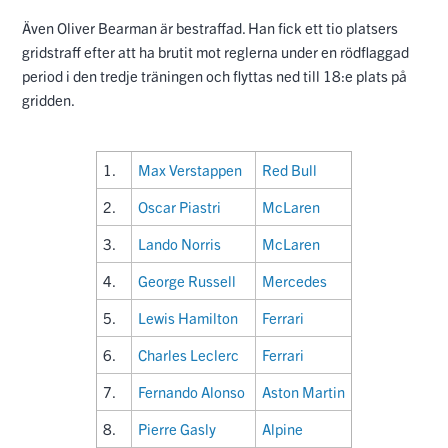
Även Oliver Bearman är bestraffad. Han fick ett tio platsers
gridstraff efter att ha brutit mot reglerna under en rödflaggad
period i den tredje träningen och flyttas ned till 18:e plats på
gridden.
1.
Max Verstappen
Red Bull
2.
Oscar Piastri
McLaren
3.
Lando Norris
McLaren
4.
George Russell
Mercedes
5.
Lewis Hamilton
Ferrari
6.
Charles Leclerc
Ferrari
7.
Fernando Alonso
Aston Martin
8.
Pierre Gasly
Alpine