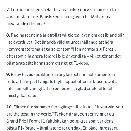
7.
I en annan scen spelar förarna poker om vem som ska få
vara förstaförare. Kanske en lösning även för McLarens
nuvarande dilemma?
8.
Racingscenerna är otroligt välgjorda, även om det ibland blir
lite överdrivet. Det är ändå väldigt underhållande att höra
kommentatorerna säga saker som ”Han närmar sig Perez”,
eftersom alla andra förare i bild är verkliga – vilket gör att det
på många sätt känns som ett riktigt F1-lopp.
9.
En av huvudkaraktärerna är glad och ler mot kamerorna –
trots att han just tvingats bryta loppet efter en krasch. Det är
inte särskilt vanligt att se en förare så glad direkt efter ett
misslyckat race.
10.
Filmen återkommer flera gånger till citatet: ”If you win, you
are the best in the world.” Tanken är att den som vinner ett
Grand Prix i Formel 1 faktiskt kan betraktas som världens
bästa F1-förare – åtminstone för en dag. En både intressant