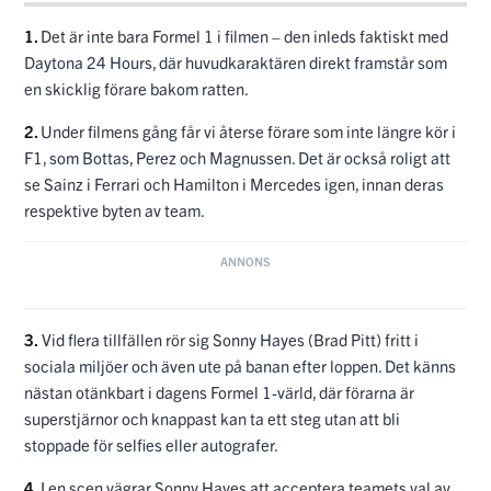
1.
Det är inte bara Formel 1 i filmen – den inleds faktiskt med
Daytona 24 Hours, där huvudkaraktären direkt framstår som
en skicklig förare bakom ratten.
2.
Under filmens gång får vi återse förare som inte längre kör i
F1, som Bottas, Perez och Magnussen. Det är också roligt att
se Sainz i Ferrari och Hamilton i Mercedes igen, innan deras
respektive byten av team.
3.
Vid flera tillfällen rör sig Sonny Hayes (Brad Pitt) fritt i
sociala miljöer och även ute på banan efter loppen. Det känns
nästan otänkbart i dagens Formel 1-värld, där förarna är
superstjärnor och knappast kan ta ett steg utan att bli
stoppade för selfies eller autografer.
4.
I en scen vägrar Sonny Hayes att acceptera teamets val av