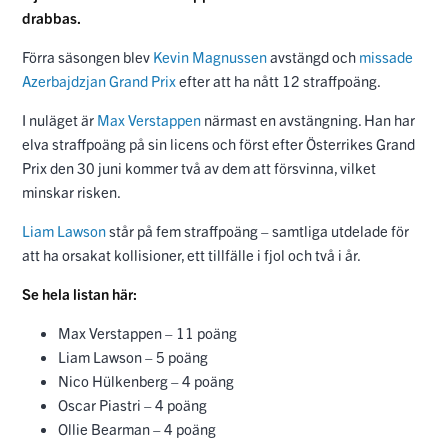
drabbas.
Förra säsongen blev
Kevin Magnussen
avstängd och
missade
Azerbajdzjan Grand Prix
efter att ha nått 12 straffpoäng.
I nuläget är
Max Verstappen
närmast en avstängning. Han har
elva straffpoäng på sin licens och först efter Österrikes Grand
Prix den 30 juni kommer två av dem att försvinna, vilket
minskar risken.
Liam Lawson
står på fem straffpoäng – samtliga utdelade för
att ha orsakat kollisioner, ett tillfälle i fjol och två i år.
Se hela listan här:
Max Verstappen – 11 poäng
Liam Lawson – 5 poäng
Nico Hülkenberg – 4 poäng
Oscar Piastri – 4 poäng
Ollie Bearman – 4 poäng