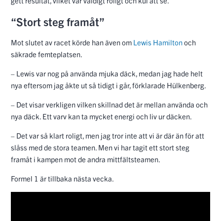
gett resultat, vilket var väldigt roligt och kul att se.
“Stort steg framåt”
Mot slutet av racet körde han även om
Lewis Hamilton
och
säkrade femteplatsen.
– Lewis var nog på använda mjuka däck, medan jag hade helt
nya eftersom jag åkte ut så tidigt i går, förklarade Hülkenberg.
– Det visar verkligen vilken skillnad det är mellan använda och
nya däck. Ett varv kan ta mycket energi och liv ur däcken.
– Det var så klart roligt, men jag tror inte att vi är där än för att
slåss med de stora teamen. Men vi har tagit ett stort steg
framåt i kampen mot de andra mittfältsteamen.
Formel 1 är tillbaka nästa vecka.