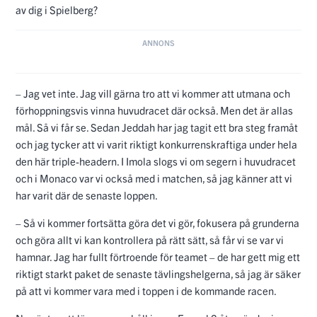
av dig i Spielberg?
– Jag vet inte. Jag vill gärna tro att vi kommer att utmana och
förhoppningsvis vinna huvudracet där också. Men det är allas
mål. Så vi får se. Sedan Jeddah har jag tagit ett bra steg framåt
och jag tycker att vi varit riktigt konkurrenskraftiga under hela
den här triple-headern. I Imola slogs vi om segern i huvudracet
och i Monaco var vi också med i matchen, så jag känner att vi
har varit där de senaste loppen.
– Så vi kommer fortsätta göra det vi gör, fokusera på grunderna
och göra allt vi kan kontrollera på rätt sätt, så får vi se var vi
hamnar. Jag har fullt förtroende för teamet – de har gett mig ett
riktigt starkt paket de senaste tävlingshelgerna, så jag är säker
på att vi kommer vara med i toppen i de kommande racen.
Nu väntar ett längre uppehåll innan Formel 2 återvänder i
slutet av juni.