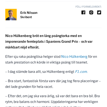
FÖLJ FORMELDIREKT:
Erik Nilsson
Skribent
Nico Hülkenberg bröt en lång poängtorka med en
imponerande femteplats i Spaniens Grand Prix – och var
märkbart nöjd efteråt.
Efter sju raka poänglösa helger stod
Nico Hülkenberg
för en
stark prestation och körde in viktiga poäng till teamet.
– I dag stämde bara allt, sa Hülkenberg enligt
F1.com
.
– Bra start, fantastisk första varv där jag tog flera placeringar –
det lade grunden för hela racet.
– Efter det, om jag ska vara ärlig, så var det bara en bra bil. Bra
rytm, bra balans och harmoni. Uppdateringarna har verkligen