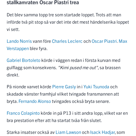
stallkamraten Oscar Piastri trea
Det blev samma topp tre som startade loppet. Trots att man
införde två pit stop så var det inte det mest händelserika loppet
vi sett.
Lando Norris
vann före
Charles Leclerc
och
Oscar Piastri
.
Max
Verstappen
blev fyra.
Gabriel Bortoleto
körde i väggen redan i första kurvan med
gulflagg som konsekvens.
"Kimi pused me out"
, sa brassen
direkt.
På nionde varvet körde
Pierre Gasly
in i
Yuki Tsunoda
och
skadade vänster framhjul vilket tvingade fransmannen att
bryta.
Fernando Alonso
tvingades också bryta senare.
Franco Colapinto
körde in på P13 i sitt andra lopp, vilket var en
bra prestation efter att ha startat tvåa från slutet.
Starka insatser också av
Liam Lawson
och
Isack Hadjar
, som