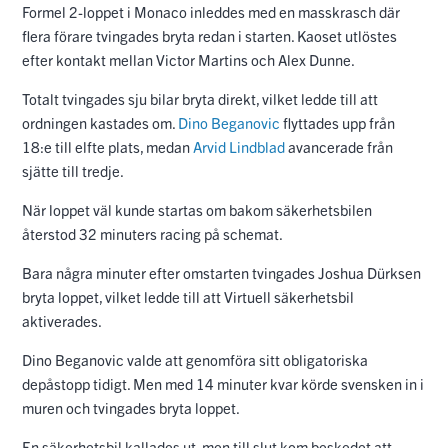
Formel 2-loppet i Monaco inleddes med en masskrasch där
flera förare tvingades bryta redan i starten. Kaoset utlöstes
efter kontakt mellan Victor Martins och Alex Dunne.
Totalt tvingades sju bilar bryta direkt, vilket ledde till att
ordningen kastades om.
Dino Beganovic
flyttades upp från
18:e till elfte plats, medan
Arvid Lindblad
avancerade från
sjätte till tredje.
När loppet väl kunde startas om bakom säkerhetsbilen
återstod 32 minuters racing på schemat.
Bara några minuter efter omstarten tvingades Joshua Dürksen
bryta loppet, vilket ledde till att Virtuell säkerhetsbil
aktiverades.
Dino Beganovic valde att genomföra sitt obligatoriska
depåstopp tidigt. Men med 14 minuter kvar körde svensken in i
muren och tvingades bryta loppet.
En säkerhetsbil kallades ut, men till slut kom beskedet att