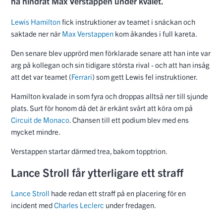
ha hindrat Max Verstappen under kvalet.
Lewis Hamilton
fick instruktioner av teamet i snäckan och
saktade ner när
Max Verstappen
kom åkandes i full kareta.
Den senare blev upprörd men förklarade senare att han inte var
arg på kollegan och sin tidigare största rival - och att han insåg
att det var teamet (
Ferrari
) som gett Lewis fel instruktioner.
Hamilton kvalade in som fyra och droppas alltså ner till sjunde
plats. Surt för honom då det är erkänt svårt att köra om på
Circuit de Monaco
. Chansen till ett podium blev med ens
mycket mindre.
Verstappen startar därmed trea, bakom topptrion.
Lance Stroll får ytterligare ett straff
Lance Stroll
hade redan ett straff på en placering för en
incident med
Charles Leclerc
under fredagen.