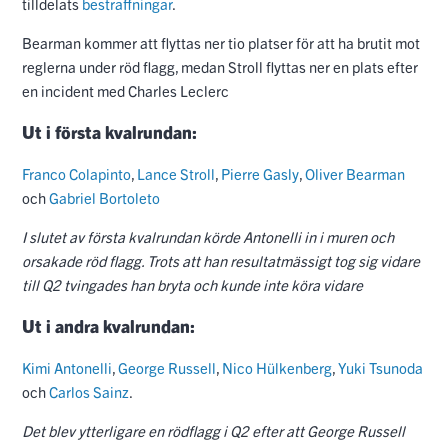
tilldelats
bestraffningar
.
Bearman kommer att flyttas ner tio platser för att ha brutit mot
reglerna under röd flagg, medan Stroll flyttas ner en plats efter
en incident med Charles Leclerc
Ut i första kvalrundan:
Franco Colapinto
,
Lance Stroll
,
Pierre Gasly
,
Oliver Bearman
och
Gabriel Bortoleto
I slutet av första kvalrundan körde Antonelli in i muren och
orsakade röd flagg. Trots att han resultatmässigt tog sig vidare
till Q2 tvingades han bryta och kunde inte köra vidare
Ut i andra kvalrundan:
Kimi Antonelli
,
George Russell
,
Nico Hülkenberg
,
Yuki Tsunoda
och
Carlos Sainz
.
Det blev ytterligare en rödflagg i Q2 efter att George Russell