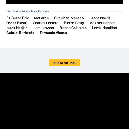
Den här artikeln handlar om:
F1 Grand Prix
McLaren
Circuit de Monaco
Lando Norris
Oscar Piastri
Charles Leclerc
Pierre Gasly
Max Verstappen
Isack Hadjar
Liam Lawson
Franco Colapinto
Lewis Hamilton
Gabriel Bortoleto
Fernando Alonso
NÄSTA ARTIKEL