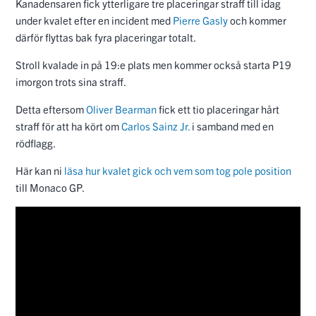
Kanadensaren fick ytterligare tre placeringar straff till idag
under kvalet efter en incident med
Pierre Gasly
och kommer
därför flyttas bak fyra placeringar totalt.
Stroll kvalade in på 19:e plats men kommer också starta P19
imorgon trots sina straff.
Detta eftersom
Oliver Bearman
fick ett tio placeringar hårt
straff för att ha kört om
Carlos Sainz Jr.
i samband med en
rödflagg.
Här kan ni
läsa hur kvalet gick och vem som tog pole position
till Monaco GP.